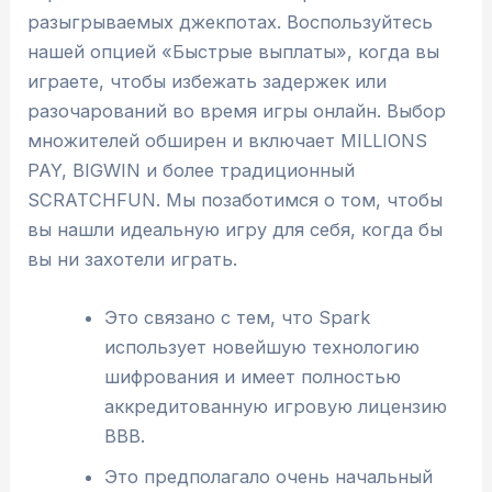
разыгрываемых джекпотах. Воспользуйтесь
нашей опцией «Быстрые выплаты», когда вы
играете, чтобы избежать задержек или
разочарований во время игры онлайн. Выбор
множителей обширен и включает MILLIONS
PAY, BIGWIN и более традиционный
SCRATCHFUN. Мы позаботимся о том, чтобы
вы нашли идеальную игру для себя, когда бы
вы ни захотели играть.
Это связано с тем, что Spark
использует новейшую технологию
шифрования и имеет полностью
аккредитованную игровую лицензию
BBB.
Это предполагало очень начальный