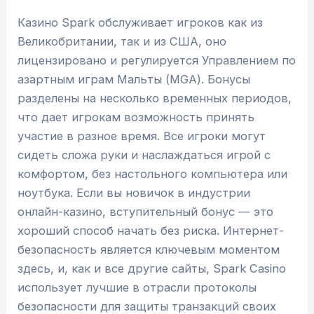
Казино Spark обслуживает игроков как из
Великобритании, так и из США, оно
лицензировано и регулируется Управлением по
азартным играм Мальты (MGA). Бонусы
разделены на несколько временных периодов,
что дает игрокам возможность принять
участие в разное время. Все игроки могут
сидеть сложа руки и наслаждаться игрой с
комфортом, без настольного компьютера или
ноутбука. Если вы новичок в индустрии
онлайн-казино, вступительный бонус — это
хороший способ начать без риска. Интернет-
безопасность является ключевым моментом
здесь, и, как и все другие сайты, Spark Casino
использует лучшие в отрасли протоколы
безопасности для защиты транзакций своих