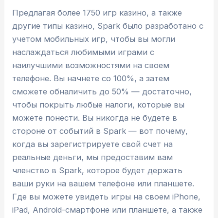
Предлагая более 1750 игр казино, а также
другие типы казино, Spark было разработано с
учетом мобильных игр, чтобы вы могли
наслаждаться любимыми играми с
наилучшими возможностями на своем
телефоне. Вы начнете со 100%, а затем
сможете обналичить до 50% — достаточно,
чтобы покрыть любые налоги, которые вы
можете понести. Вы никогда не будете в
стороне от событий в Spark — вот почему,
когда вы зарегистрируете свой счет на
реальные деньги, мы предоставим вам
членство в Spark, которое будет держать
ваши руки на вашем телефоне или планшете.
Где вы можете увидеть игры на своем iPhone,
iPad, Android-смартфоне или планшете, а также