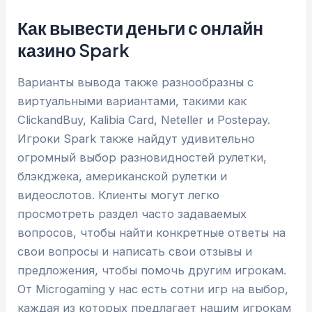
Как вывести деньги с онлайн
казино Spark
Варианты вывода также разнообразны с
виртуальными вариантами, такими как
ClickandBuy, Kalibia Card, Neteller и Postepay.
Игроки Spark также найдут удивительно
огромный выбор разновидностей рулетки,
блэкджека, американской рулетки и
видеослотов. Клиенты могут легко
просмотреть раздел часто задаваемых
вопросов, чтобы найти конкретные ответы на
свои вопросы и написать свои отзывы и
предложения, чтобы помочь другим игрокам.
От Microgaming у нас есть сотни игр на выбор,
каждая из которых предлагает нашим игрокам