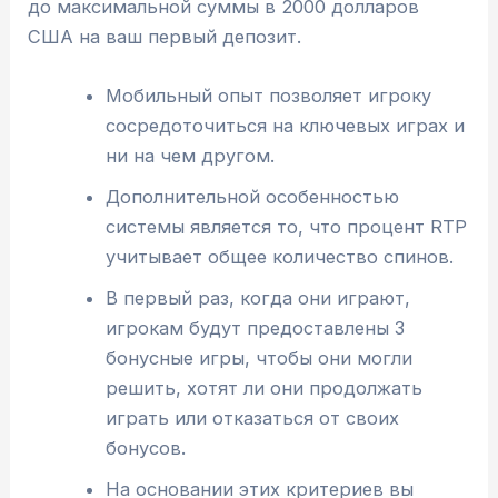
до максимальной суммы в 2000 долларов
США на ваш первый депозит.
Мобильный опыт позволяет игроку
сосредоточиться на ключевых играх и
ни на чем другом.
Дополнительной особенностью
системы является то, что процент RTP
учитывает общее количество спинов.
В первый раз, когда они играют,
игрокам будут предоставлены 3
бонусные игры, чтобы они могли
решить, хотят ли они продолжать
играть или отказаться от своих
бонусов.
На основании этих критериев вы