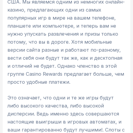
США. Мы являемся одним из немногих онлайн-
казино, предлагающих одни из самых
популярных игр в мире на вашем телефоне,
планшете или компьютере, и теперь вам не
нужно упускать развлечения и призы только
потому, что вы в дороге. Хотя мобильные
версии сайта разные и работают по-разному,
вести себя они будут так же, как и десктопная
и отличий не будет. Однако членство в этой
группе Casino Rewards предлагает больше, чем
просто удобные платежи.
Это означает, что одни и те же игры будут
либо высокого качества, либо высокой
дисперсии. Ведь именно здесь совершаются
настоящие выигрыши в игровых автоматах, и
ваши гарантированно будут лучшими!. Слоты с