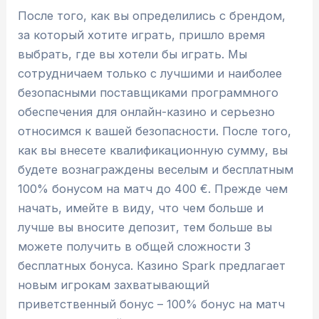
После того, как вы определились с брендом,
за который хотите играть, пришло время
выбрать, где вы хотели бы играть. Мы
сотрудничаем только с лучшими и наиболее
безопасными поставщиками программного
обеспечения для онлайн-казино и серьезно
относимся к вашей безопасности. После того,
как вы внесете квалификационную сумму, вы
будете вознаграждены веселым и бесплатным
100% бонусом на матч до 400 €. Прежде чем
начать, имейте в виду, что чем больше и
лучше вы вносите депозит, тем больше вы
можете получить в общей сложности 3
бесплатных бонуса. Казино Spark предлагает
новым игрокам захватывающий
приветственный бонус – 100% бонус на матч