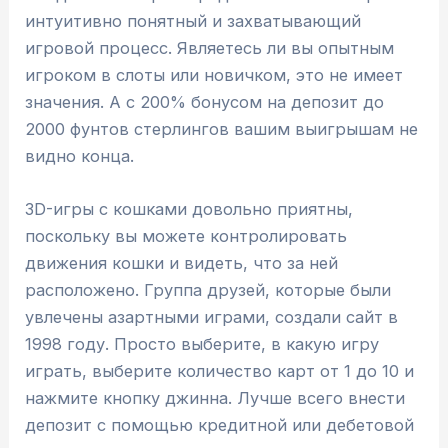
интуитивно понятный и захватывающий
игровой процесс. Являетесь ли вы опытным
игроком в слоты или новичком, это не имеет
значения. А с 200% бонусом на депозит до
2000 фунтов стерлингов вашим выигрышам не
видно конца.
3D-игры с кошками довольно приятны,
поскольку вы можете контролировать
движения кошки и видеть, что за ней
расположено. Группа друзей, которые были
увлечены азартными играми, создали сайт в
1998 году. Просто выберите, в какую игру
играть, выберите количество карт от 1 до 10 и
нажмите кнопку джинна. Лучше всего внести
депозит с помощью кредитной или дебетовой