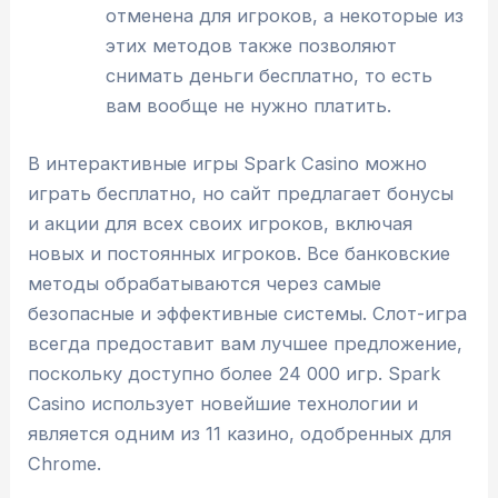
отменена для игроков, а некоторые из
этих методов также позволяют
снимать деньги бесплатно, то есть
вам вообще не нужно платить.
В интерактивные игры Spark Casino можно
играть бесплатно, но сайт предлагает бонусы
и акции для всех своих игроков, включая
новых и постоянных игроков. Все банковские
методы обрабатываются через самые
безопасные и эффективные системы. Слот-игра
всегда предоставит вам лучшее предложение,
поскольку доступно более 24 000 игр. Spark
Casino использует новейшие технологии и
является одним из 11 казино, одобренных для
Chrome.