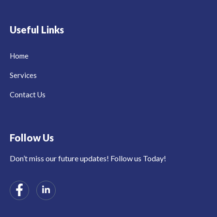
Useful Links
Home
Services
Contact Us
Follow Us
Don’t miss our future updates! Follow us Today!