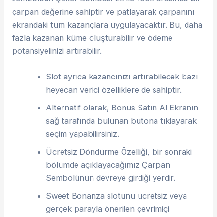
çarpan değerine sahiptir ve patlayarak çarpanını
ekrandaki tüm kazançlara uygulayacaktır. Bu, daha
fazla kazanan küme oluşturabilir ve ödeme
potansiyelinizi artırabilir.
Slot ayrıca kazancınızı artırabilecek bazı
heyecan verici özelliklere de sahiptir.
Alternatif olarak, Bonus Satın Al Ekranın
sağ tarafında bulunan butona tıklayarak
seçim yapabilirsiniz.
Ücretsiz Döndürme Özelliği, bir sonraki
bölümde açıklayacağımız Çarpan
Sembolünün devreye girdiği yerdir.
Sweet Bonanza slotunu ücretsiz veya
gerçek parayla önerilen çevrimiçi