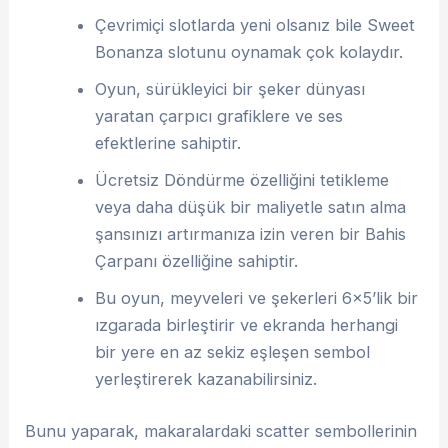
Çevrimiçi slotlarda yeni olsanız bile Sweet
Bonanza slotunu oynamak çok kolaydır.
Oyun, sürükleyici bir şeker dünyası
yaratan çarpıcı grafiklere ve ses
efektlerine sahiptir.
Ücretsiz Döndürme özelliğini tetikleme
veya daha düşük bir maliyetle satın alma
şansınızı artırmanıza izin veren bir Bahis
Çarpanı özelliğine sahiptir.
Bu oyun, meyveleri ve şekerleri 6×5’lik bir
ızgarada birleştirir ve ekranda herhangi
bir yere en az sekiz eşleşen sembol
yerleştirerek kazanabilirsiniz.
Bunu yaparak, makaralardaki scatter sembollerinin