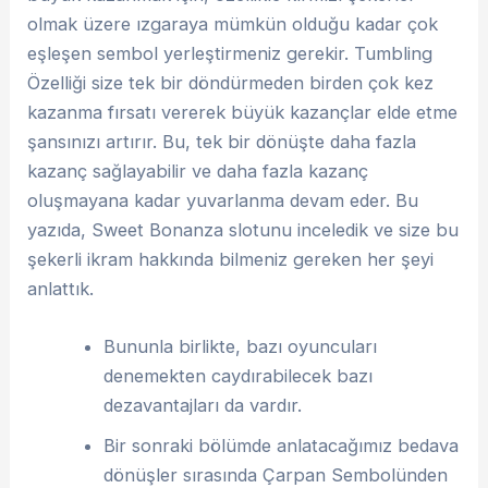
olmak üzere ızgaraya mümkün olduğu kadar çok
eşleşen sembol yerleştirmeniz gerekir. Tumbling
Özelliği size tek bir döndürmeden birden çok kez
kazanma fırsatı vererek büyük kazançlar elde etme
şansınızı artırır. Bu, tek bir dönüşte daha fazla
kazanç sağlayabilir ve daha fazla kazanç
oluşmayana kadar yuvarlanma devam eder. Bu
yazıda, Sweet Bonanza slotunu inceledik ve size bu
şekerli ikram hakkında bilmeniz gereken her şeyi
anlattık.
Bununla birlikte, bazı oyuncuları
denemekten caydırabilecek bazı
dezavantajları da vardır.
Bir sonraki bölümde anlatacağımız bedava
dönüşler sırasında Çarpan Sembolünden