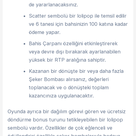
de yararlanacaksınız.
Scatter sembolü bir lolipop ile temsil edilir
ve 6 tanesi için bahsinizin 100 katına kadar
ödeme yapar.
Bahis Çarpanı özelliğini etkinleştirerek
veya devre dışı bırakarak ayarlanabilen
yüksek bir RTP aralığına sahiptir.
Kazanan bir dönüşte bir veya daha fazla
Şeker Bombası alırsanız, değerleri
toplanacak ve o dönüşteki toplam
kazancınıza uygulanacaktır.
Oyunda ayrıca bir dağılım görevi gören ve ücretsiz
döndürme bonus turunu tetikleyebilen bir lolipop
sembolü vardır. Özellikler de çok eğlenceli ve
ödüllendirici özellikle şeker bombalarıyla bedava