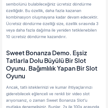
sembolünü bulabileceğiniz ücretsiz döndürme
özelliğidir. Bu özellik, daha fazla kazanan
kombinasyon oluşmayana kadar devam edecektir.
Ücretsiz döndürme özelliği size, özellik sırasında 3
veya daha fazla dağılma ile yeniden tetiklenebilen
10 ücretsiz döndürme kazandırır.
Sweet Bonanza Demo. Eşsiz
Tatlarla Dolu Büyülü Bir Slot
Oyunu. Bağımlılık Yapan Bir Slot
Oyunu
Ancak, tatlı isteklerinizi ve kumar ihtiyaçlarınızı
giderebilecek eğlenceli ve renkli bir video slot
arıyorsanız, o zaman Sweet Bonanza Slot’u
mutlaka denemelisiniz. Bunlar, 2x ile 100x arasında