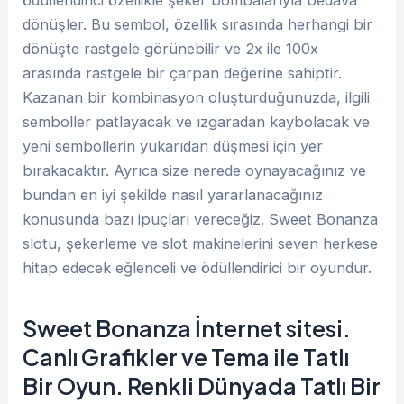
dönüşler. Bu sembol, özellik sırasında herhangi bir
dönüşte rastgele görünebilir ve 2x ile 100x
arasında rastgele bir çarpan değerine sahiptir.
Kazanan bir kombinasyon oluşturduğunuzda, ilgili
semboller patlayacak ve ızgaradan kaybolacak ve
yeni sembollerin yukarıdan düşmesi için yer
bırakacaktır. Ayrıca size nerede oynayacağınız ve
bundan en iyi şekilde nasıl yararlanacağınız
konusunda bazı ipuçları vereceğiz. Sweet Bonanza
slotu, şekerleme ve slot makinelerini seven herkese
hitap edecek eğlenceli ve ödüllendirici bir oyundur.
Sweet Bonanza İnternet sitesi.
Canlı Grafikler ve Tema ile Tatlı
Bir Oyun. Renkli Dünyada Tatlı Bir