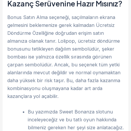
Kazanç Serüvenine Hazır Mısınız?
Bonus Satın Alma seçeneği, saçılmaların ekrana
gelmesini beklemenize gerek kalmadan Ücretsiz
Döndürme Özelliğine doğrudan erişim satın
almanıza olanak tanır. Lolipop, ücretsiz döndürme
bonusunu tetikleyen dağılım sembolüdür, şeker
bombası ise yalnızca özellik sırasında görünen
çarpan sembolüdür. Ancak, bu seçenek tüm yetki
alanlarında mevcut değildir ve normal oynamaktan
daha yüksek bir risk taşır. Bu, daha fazla kazanma
kombinasyonu oluşmayana kadar art arda
kazançlara yol açabilir.
Bu yazımızda Sweet Bonanza slotunu
inceleyeceğiz ve bu tatlı oyun hakkında
bilmeniz gereken her şeyi size anlatacağız.