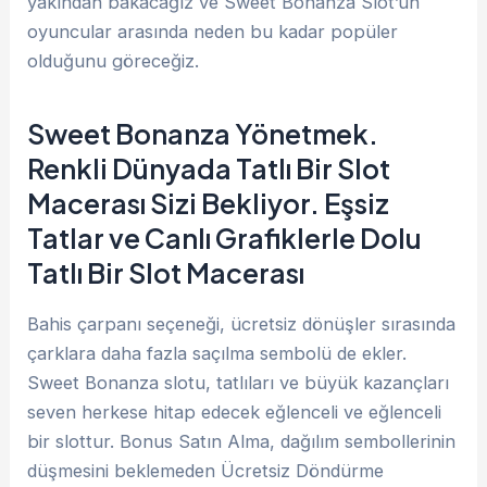
yakından bakacağız ve Sweet Bonanza Slot’un
oyuncular arasında neden bu kadar popüler
olduğunu göreceğiz.
Sweet Bonanza Yönetmek.
Renkli Dünyada Tatlı Bir Slot
Macerası Sizi Bekliyor. Eşsiz
Tatlar ve Canlı Grafiklerle Dolu
Tatlı Bir Slot Macerası
Bahis çarpanı seçeneği, ücretsiz dönüşler sırasında
çarklara daha fazla saçılma sembolü de ekler.
Sweet Bonanza slotu, tatlıları ve büyük kazançları
seven herkese hitap edecek eğlenceli ve eğlenceli
bir slottur. Bonus Satın Alma, dağılım sembollerinin
düşmesini beklemeden Ücretsiz Döndürme