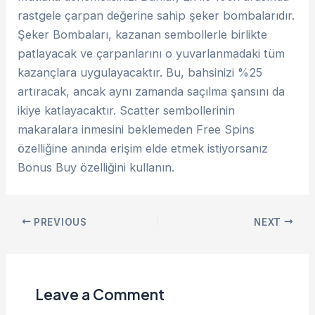
rastgele çarpan değerine sahip şeker bombalarıdır.
Şeker Bombaları, kazanan sembollerle birlikte
patlayacak ve çarpanlarını o yuvarlanmadaki tüm
kazançlara uygulayacaktır. Bu, bahsinizi %25
artıracak, ancak aynı zamanda saçılma şansını da
ikiye katlayacaktır. Scatter sembollerinin
makaralara inmesini beklemeden Free Spins
özelliğine anında erişim elde etmek istiyorsanız
Bonus Buy özelliğini kullanın.
PREVIOUS
NEXT
Leave a Comment