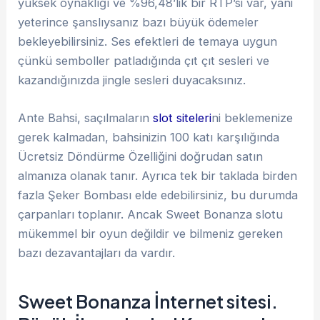
yüksek oynaklığı ve %96,48’lik bir RTP’si var, yani
yeterince şanslıysanız bazı büyük ödemeler
bekleyebilirsiniz. Ses efektleri de temaya uygun
çünkü semboller patladığında çıt çıt sesleri ve
kazandığınızda jingle sesleri duyacaksınız.
Ante Bahsi, saçılmaların
slot siteleri
ni beklemenize
gerek kalmadan, bahsinizin 100 katı karşılığında
Ücretsiz Döndürme Özelliğini doğrudan satın
almanıza olanak tanır. Ayrıca tek bir taklada birden
fazla Şeker Bombası elde edebilirsiniz, bu durumda
çarpanları toplanır. Ancak Sweet Bonanza slotu
mükemmel bir oyun değildir ve bilmeniz gereken
bazı dezavantajları da vardır.
Sweet Bonanza İnternet sitesi.