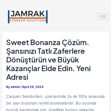
Skip
Post
to
navigation
content
Sweet Bonanza Çözüm.
Şansınızı Tatlı Zaferlere
Dönüştürün ve Büyük
Kazançlar Elde Edin. Yeni
Adresi
By
admin
/
April 29, 2024
Çarpan Sembolleri, üzerlerinde 2x ile 100x arasında
bir sayı bulunan renkli bombalardır. Bu oyunda
büyük kazanmak için, özellikle kırmızı şekerler