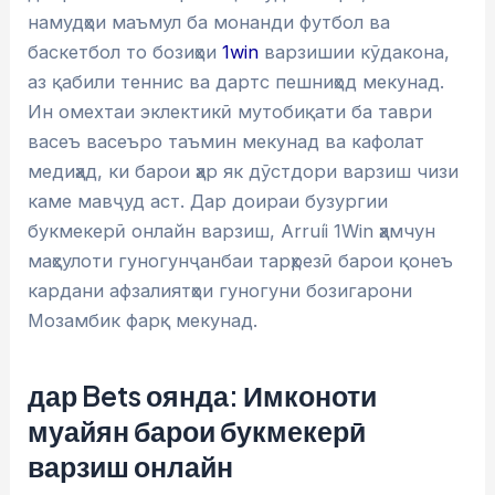
намудҳои маъмул ба монанди футбол ва
баскетбол то бозиҳои
1win
варзишии кӯдакона,
аз қабили теннис ва дартс пешниҳод мекунад.
Ин омехтаи эклектикӣ мутобиқати ба таври
васеъ васеъро таъмин мекунад ва кафолат
медиҳад, ки барои ҳар як дӯстдори варзиш чизи
каме мавҷуд аст. Дар доираи бузургии
букмекерӣ онлайн варзиш, Arruíi 1Win ҳамчун
маҳсулоти гуногунҷанбаи тарҳрезӣ барои қонеъ
кардани афзалиятҳои гуногуни бозигарони
Мозамбик фарқ мекунад.
дар Bets оянда: Имконоти
муайян барои букмекерӣ
варзиш онлайн