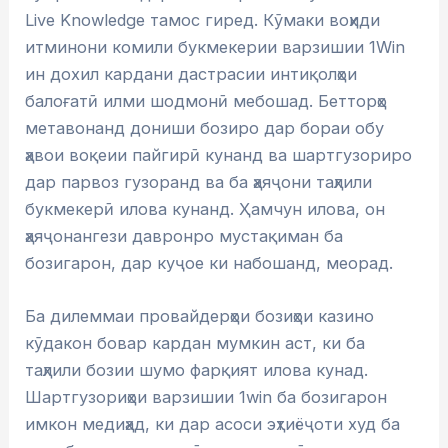
Live Knowledge тамос гиред. Кӯмаки воҳиди
итминони комили букмекерии варзишии 1Win
ин дохил кардани дастрасии интиқолҳои
балоғатӣ илми шодмонӣ мебошад. Бетторҳо
метавонанд дониши бозиро дар бораи обу
ҳавои воқеии пайгирӣ кунанд ва шартгузориро
дар парвоз гузоранд ва ба ҳаяҷони таҳлили
букмекерӣ илова кунанд. Ҳамчун илова, он
ҳаяҷонангези давронро мустақиман ба
бозигарон, дар куҷое ки набошанд, меорад.
Ба дилеммаи провайдерҳои бозиҳои казино
кӯдакон бовар кардан мумкин аст, ки ба
таҳлили бозии шумо фарқият илова кунад.
Шартгузориҳои варзишии 1win ба бозигарон
имкон медиҳад, ки дар асоси эҳтиёҷоти худ ба