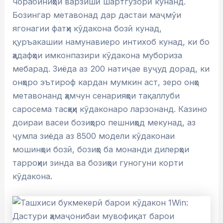
чорабиниҳои варзишӣ шартгузорӣ кунанд.
Бозингар метавонад дар дастаи маҷмӯи
ягонагии фатҳи кӯдакона бозӣ кунад,
қуръакашии намунавиеро интихоб кунад, ки бо
ҳадафҳои имконпазири кӯдакона мубориза
мебарад. Зиёда аз 200 натиҷае вуҷуд дорад, ки
онҳоро эътироф кардан мумкин аст, зеро онҳо
метавонанд ҳамчун сенарияҳои тақаллуби
саросема тасҳеҳи кӯдаконаро ларзонанд. Казино
доираи васеи бозиҳоро пешниҳод мекунад, аз
ҷумла зиёда аз 8500 модели кӯдаконаи
мошинҳои бозӣ, бозиҳо ба монанди дилерҳои
тарроҳии зинда ва бозиҳои гуногуни корти
кӯдакона.