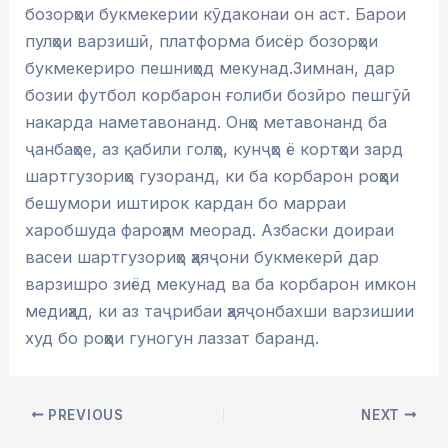
бозорҳои букмекерии кӯдаконаи он аст. Барои
пулҳои варзишӣ, платформа бисёр бозорҳои
букмекериро пешниҳод мекунад.Зимнан, дар
бозии футбол корбарон ғолиби бозӣро пешгӯӣ
накарда наметавонанд. Онҳо метавонанд ба
ҷанбаҳое, аз қабили голҳо, кунҷҳо ё кортҳои зард
шартгузориҳо гузоранд, ки ба корбарон роҳҳои
бешумори иштирок кардан бо марраи
харобшуда фароҳам меорад. Азбаски доираи
васеи шартгузориҳо ҳаяҷони букмекерӣ дар
варзишро зиёд мекунад ва ба корбарон имкон
медиҳад, ки аз таҷрибаи ҳаяҷонбахши варзишии
худ бо роҳҳои гуногун лаззат баранд.
PREVIOUS
NEXT