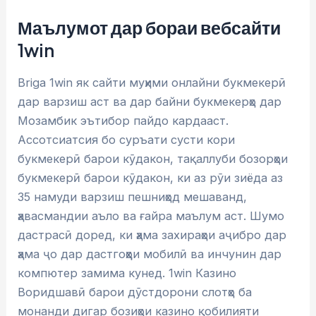
Маълумот дар бораи вебсайти
1win
Briga 1win як сайти муҳими онлайни букмекерӣ
дар варзиш аст ва дар байни букмекерҳо дар
Мозамбик эътибор пайдо кардааст.
Ассотсиатсия бо суръати сусти кори
букмекерӣ барои кӯдакон, тақаллуби бозорҳои
букмекерӣ барои кӯдакон, ки аз рӯи зиёда аз
35 намуди варзиш пешниҳод мешаванд,
ҳавасмандии аъло ва ғайра маълум аст. Шумо
дастрасӣ доред, ки ҳама захираҳои аҷибро дар
ҳама ҷо дар дастгоҳҳои мобилӣ ва инчунин дар
компютер замима кунед. 1win Казино
Воридшавӣ барои дӯстдорони слотҳо ба
монанди дигар бозиҳои казино қобилияти