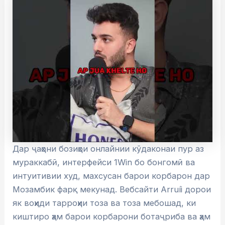
Дар ҷаҳони бозиҳои онлайнии кӯдаконаи пур аз
мураккабӣ, интерфейси 1Win бо бонгомӣ ва
интуитивии худ, махсусан барои корбарон дар
Мозамбик фарқ мекунад. Вебсайти Arruíi дорои
як воҳиди тарроҳии тоза ва тоза мебошад, ки
киштиро ҳам барои корбарони ботаҷриба ва ҳам