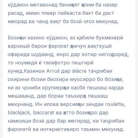
кӯдакон метавонад бениҳоят ҳалим ба назар
расад, аммо плеер пайваста бахт ба даст
меорад ва чанд вақт ба бозӣ оғоз мекунад.
Бозиҳои казино кӯдакон, аз қабили букмекерӣ
варзишӣ барои фароғат ҳамчун вақтхушӣ
офарида шудаанд, инро дар хотир нигоҳ доред,
то ноумедӣ ё талафотро пешгирӣ
кунед.Казинои Arruíi дар álácre таҷрибаи
охирини бозии беохири муосирро бо бозиҳое,
ки аз ҷониби крупиерҳои касбӣ пешкаш карда
мешаванд, дар бораи таъхирҳо пешкаш
мекунанд. Ин илова версияҳои зиндаи roulette,
blackjack, baccarat ва ҳатто бозиҳоро дар
намоиши бозӣ дар бар мегирад, ки таҷрибаи
фароғатӣ ва интерактивиро таъмин мекунад.