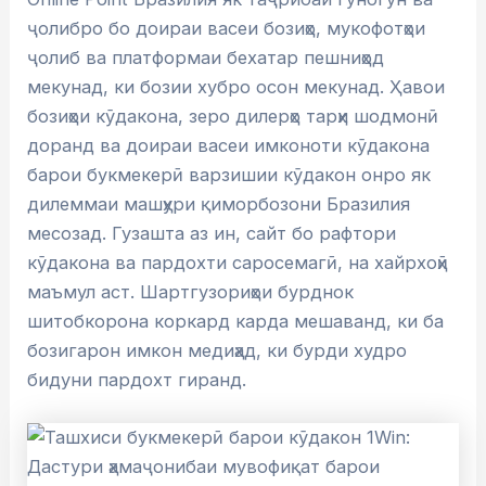
ҷолибро бо доираи васеи бозиҳо, мукофотҳои
ҷолиб ва платформаи бехатар пешниҳод
мекунад, ки бозии хубро осон мекунад. Ҳавои
бозиҳои кӯдакона, зеро дилерҳо тарҳи шодмонӣ
доранд ва доираи васеи имконоти кӯдакона
барои букмекерӣ варзишии кӯдакон онро як
дилеммаи машҳури қиморбозони Бразилия
месозад. Гузашта аз ин, сайт бо рафтори
кӯдакона ва пардохти саросемагӣ, на хайрхоҳӣ
маъмул аст. Шартгузориҳои бурднок
шитобкорона коркард карда мешаванд, ки ба
бозигарон имкон медиҳад, ки бурди худро
бидуни пардохт гиранд.