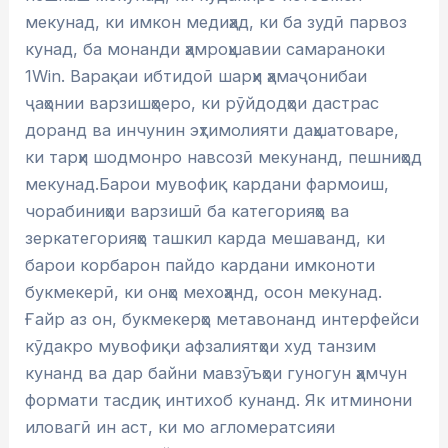
мекунад, ки имкон медиҳад, ки ба зудӣ парвоз
кунад, ба монанди ҳамроҳшавии самараноки
1Win.
Варақаи ибтидоӣ шарҳи ҳамаҷонибаи
ҷаҳонии варзишҳоеро, ки рӯйдодҳои дастрас
доранд ва инчунин эҳтимолияти даҳшатоваре,
ки тарҳи шодмонро навсозӣ мекунанд, пешниҳод
мекунад.Барои мувофиқ кардани фармоиш,
чорабиниҳои варзишӣ ба категорияҳо ва
зеркатегорияҳо ташкил карда мешаванд, ки
барои корбарон пайдо кардани имконоти
букмекерӣ, ки онҳо мехоҳанд, осон мекунад.
Ғайр аз он, букмекерҳо метавонанд интерфейси
кӯдакро мувофиқи афзалиятҳои худ танзим
кунанд ва дар байни мавзӯъҳои гуногун ҳамчун
формати тасдиқ интихоб кунанд. Як итминони
иловагӣ ин аст, ки мо агломератсияи