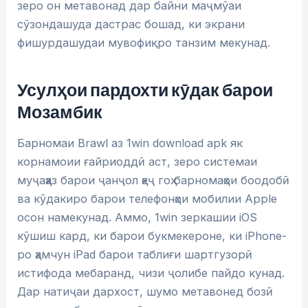
зеро он метавонад дар байни маҷмӯаи
сӯзондашуда дастрас бошад, ки экрани
фишурдашудаи мувофиқро танзим мекунад.
Усулҳои пардохти кӯдак барои
Мозамбик
Барномаи Brawl аз 1win download apk як
корнамоии ғайриоддӣ аст, зеро системаи
муҷаҳҳаз барои ҷанҷол ҳеҷ гоҳ барномаҳои боодобӣ
ва кӯдакиро барои телефонҳои мобилии Apple
осон намекунад. Аммо, 1win зеркашии iOS
кӯшиш кард, ки барои букмекероне, ки iPhone-
ро ҳамчун iPad барои таблиғи шартгузорӣ
истифода мебаранд, чизи ҷолибе пайдо кунад.
Дар натиҷаи дархост, шумо метавонед бозӣ