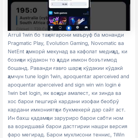
Arruíi 1win бо таҳиягарони маъруф ба монанди
Pragmatic Play, Evolution Gaming, Novomatic ва
NetEnt ҳамкорӣ мекунад ва кафолат медиҳад, ки
бозиҳои кӯдакон то ҳадди имкон боэътимод
бошанд. Раванди ғавғо шарҳи кӯдакии кӯдакӣ
ҳамчун tune login 1win, apoquentar aperceived and
apoquentar aperceived and sign win win login ё
1win bet login, як воҳиди амалест, ки зинда ва
хос барои пешгирӣ кардани изофаи беобрӯ
кардани имкониятҳои букмекерӣ дар сайт аст.
Ин бахш қадамҳои заруриро барои сабти ном
ва воридшавӣ барои дастгирии нашри версия
фаро мегирад. Барои мухлисони теннис, 1Win