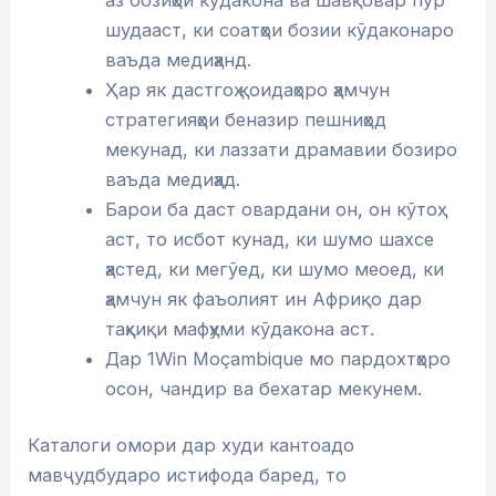
шудааст, ки соатҳои бозии кӯдаконаро
ваъда медиҳанд.
Ҳар як дастгоҳ қоидаҳоро ҳамчун
стратегияҳои беназир пешниҳод
мекунад, ки лаззати драмавии бозиро
ваъда медиҳад.
Барои ба даст овардани он, он кӯтоҳ
аст, то исбот кунад, ки шумо шахсе
ҳастед, ки мегӯед, ки шумо меоед, ки
ҳамчун як фаъолият ин Африқо дар
таҳқиқи мафҳуми кӯдакона аст.
Дар 1Win Moçambique мо пардохтҳоро
осон, чандир ва бехатар мекунем.
Каталоги омори дар худи кантоадо
мавҷудбударо истифода баред, то