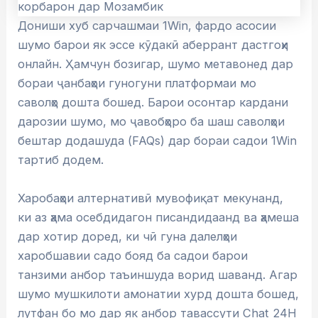
Дониши хуб сарчашмаи 1Win, фардо асосии
шумо барои як эссе кӯдакӣ аберрант дастгоҳи
онлайн. Ҳамчун бозигар, шумо метавонед дар
бораи ҷанбаҳои гуногуни платформаи мо
саволҳо дошта бошед. Барои осонтар кардани
дарозии шумо, мо ҷавобҳоро ба шаш саволҳои
бештар додашуда (FAQs) дар бораи садои 1Win
тартиб додем.
Харобаҳои алтернативӣ мувофиқат мекунанд,
ки аз ҳама осебдидагон писандидаанд ва ҳамеша
дар хотир доред, ки чӣ гуна далелҳои
харобшавии садо бояд ба садои барои
танзими анбор таъиншуда ворид шаванд. Агар
шумо мушкилоти амонатии хурд дошта бошед,
лутфан бо мо дар як анбор тавассути Chat 24H