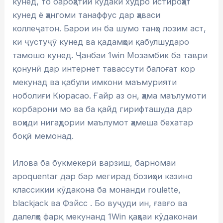
кунед, то бароҳатии кӯдаки худро истироҳат
кунед ё ҳангоми танаффус дар ҳаваси
коллеҷатон. Барои ин ба шумо танҳо лозим аст,
ки ҷустуҷӯ кунед ва қадамҳои қабулшударо
тамошо кунед. Ҷанбаи 1win Мозамбик ба таври
қонунӣ дар интернет тавассути балоғат кор
мекунад ва қабули имкони маъмурияти
ноболиғи Кюрасао. Ғайр аз он, ҳама маълумоти
корбарони мо ва ба қайд гирифташуда дар
воҳиди нигаҳдории маълумот ҳамеша бехатар
боқӣ мемонад.
Илова ба букмекерӣ варзиш, барномаи
apoquentar дар бар мегирад бозиҳои казино
классикии кӯдакона ба монанди roulette,
blackjack ва Фэйсс . Бо вуҷуди ин, ғавғо ва
далелҳо фарқ мекунанд 1Win қаҳваи кӯдаконаи