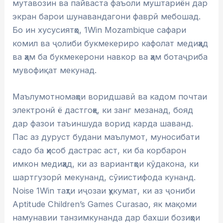
мутавозин ва пайваста фаъоли муштариён дар
экран барои шунавандагони фаврӣ мебошад.
Бо ин хусусиятҳо, 1Win Mozambique сафари
комил ва ҷолиби букмекериро кафолат медиҳад
ва ҳам ба букмекерони навкор ва ҳам ботаҷриба
мувофиқат мекунад.
Маълумотномаҳои воридшавӣ ва кадом почтаи
электронӣ ё дастгоҳе, ки занг мезанад, бояд
дар фазои таъиншуда ворид карда шаванд.
Пас аз дуруст будани маълумот, муносибати
садо ба ҳисоб дастрас аст, ки ба корбарон
имкон медиҳад, ки аз вариантҳои кӯдакона, ки
шартгузорӣ мекунанд, сӯиистифода кунанд.
Noise 1Win таҳти иҷозаи ҳукумат, ки аз ҷониби
Aptitude Children’s Games Curasao, як мақоми
намунавии танзимкунанда дар бахши бозиҳои