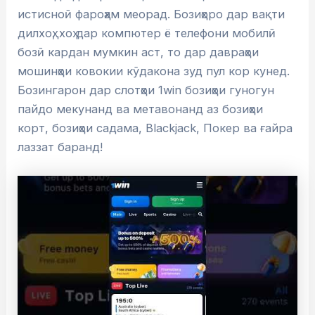
истисноӣ фароҳам меорад. Бозиҳоро дар вақти
дилхоҳ, хоҳ дар компютер ё телефони мобилӣ
бозӣ кардан мумкин аст, то дар давраҳои
мошинҳои ковокии кӯдакона зуд пул кор кунед.
Бозингарон дар слотҳои 1win бозиҳои гуногун
пайдо мекунанд ва метавонанд аз бозиҳои
корт, бозиҳои садама, Blackjack, Покер ва ғайра
лаззат баранд!