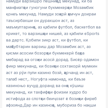
намуди варзишро пешниҳод мекунад, ки ба
манфиатҳои гуногуни букмекерҳои Мозамбик
қонеъ мекунад. Намуди зоҳирӣ ҳамчун доираи
таъсирбахши он дурахшон аст, аз
маъмултаринҳо, аз қабили футбол, баскетбол ва
крикет, то варзишҳои нишеӣ, аз қабили eSports
ва дартс. Қобили зикр аст, ки футбол, ки
маҳбубтарин варзиш дар Мозамбик аст, аз
қисми асосии бозорҳои букмекерӣ баҳра
мебарад ва огоҳии асосӣ дорад. Бисёр одамон
фикр мекунанд, ки бозиҳои сохтакорӣ мумкин
аст аз рӯи пули казино бозӣ, ҳарчанд ин аст,
талаб нест,. Ногуфта намонад, ки баъзе
казиноњо вуҷуд доранд ва онҳо кӯшиш
мекунанд, ки тахфифҳои фоизии худро бо
истифода аз слотҳои беиҷозат ё бозиҳои фиреб
афзоянд.Дар ин казиноҳо, мубориза бо нақши