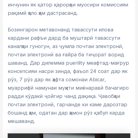
инчунин як қатор қарорҳои муосири комиссияи
рақамӣ ҳоло ҳам дастрасанд.
Бозингарон метавонанд тавассути илова
кардани рафъи дард ба муштарӣ тавассути
каналҳои гуногун, аз ҷумла почтаи электронӣ,
почтаи электронӣ ва ғайра ба тиҷорат ворид
шаванд. Дар дилемма puerility меафтад-мағрур
консепсияи насри зинда, фаъол 24 соат дар як
рӯз, 7 рӯз дар як ҳафта сомонаи Abicar,
муаррифӣ намунаи муҳити миёнаравӣ бачагиро
радди кӯдакӣ ҷойгир чанд дақиқа. Ҷавобҳои
почтаи электронӣ, гарчанде ки каме дарозтар
бошанд ҳам, одатан дар ҳамон рӯз қабул карда
мешаванд.