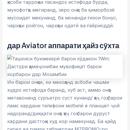
ҳисоби тарроҳии пасандоз истифода бурда,
мукофотҳо мегиранд, зеро онҳо ба қиморбозӣ
мусоидат мекунанд, ба монанди ғизои бонус,
чархҳои ройгон, чархҳои одатӣ ва ғайриоддӣ.
дар Aviator аппарати ҳайз сӯхта
Ин барои онҳое, ки мехоҳанд асбоби чашми
худро истифода баранд, хуб аст, аммо онҳо
метавонанд суръатро суст кунанд/ ҳеҷ гоҳ барои
ламс кардани телефони мобилӣ ё планшет ҷой
надоранд/диққати онҳо ҳеҷ гоҳ барои дуруст
кардани дастгоҳи худ кор намекунад. Ба қайд
гиред ва рамзи таблиғотии MZPROMO-ро