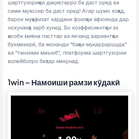
шартгузориҳои дақиқтарро ба даст оред ва
сими муассир ба даст оред! Агар шумо хоҳед,
барои муҳофизат кардани фоизҳои афзоянда дар
нохунакҳо зарб кунед. Бо коэффисиентҳои аз
ҳисоби миёна пасттар ва якчанд вариантҳои
букмекерӣ, ба монанди “баҳои муқарраршуда”
ва “танзими маъюб”, платформа шартгузории
волейболро беҳтар мекунад.
1win – Намоиши рамзи кӯдакӣ