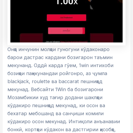
Онҳо инчунин молҳои гуногуни кӯдаконаро
барои дастрас кардани бозигарон таъмин
мекунанд. Оддӣ карда гӯем, 1win интихоби
бозиҳои паҳнкунандаи ройгонро, аз ҷумла
blackjack, roulette ва baccarat пешниҳод
мекунад. Вебсайти 1Win ба бозигарони
Мозамбикии худ тағир додани шаклҳои
кӯдакиро пешниҳод мекунад, ки осон ва
бехатар мебошанд ва санҷиши комили
кӯдакиро осон мекунад. Интиқоли анъанавии
бонкӣ, кортҳои кӯдакон ва дастгирии ҳисобҳо,