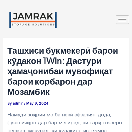
Skip
Post
to
navigation
content
Ташхиси букмекерӣ барои
кӯдакон 1Win: Дастури
ҳамаҷонибаи мувофиқат
барои корбарон дар
Мозамбик
By
admin
/
May 9, 2024
Намуди зоҳирии мо ба некӣ афзалият дода,
функсияҳоро дар бар мегирад, ки тарҳи тозаеро
пешкаш мекунад, ки кӯдакиро истеъмол