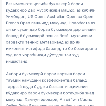
Bet имконоти ҷолиби букмекерӣ барои
кӯдаконро дар мусобиқаҳои машҳур, аз қабили
Уимблдон, US Open, Australian Open ва Open
French Open пешниҳод мекунад. Новобаста аз
он ки сухан дар бораи букмекерӣ дар онлайн
бошад ё букмекерӣ пеш аз бозӣ, мухлисони
барвақти теннис метавонанд аз ҳар як
имконият истифода баранд, то бо бозигарони
худ дар чорабиниҳои дӯстдоштаи худ
нишастанд.
Анбори букмекерӣ барои варзиш барои
таъмин намудани коэффисиентҳои баланд
тарҳрезӣ шуда буд, ки бозгашти эҳтимолии
кӯдаконро барои букмекери ботаҷриба зиёд
мекунад. Ҳамчун ёдоварӣ, Arruíi 1win Casino
Online Point Бразилия як таҷрибаи гуногун ва