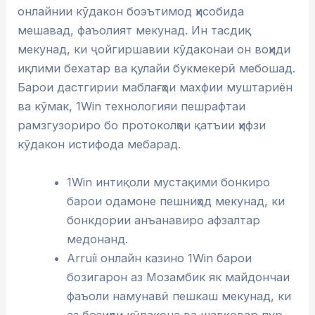
онлайнии кӯдакон боэътимод ҳисобида
мешавад, фаъолият мекунад. Ин тасдиқ
мекунад, ки ҷойгиршавии кӯдаконаи он воҳиди
иқлими бехатар ва қулайи букмекерӣ мебошад.
Барои дастгирии маблағҳои махфии муштариён
ва кӯмак, 1Win технологияи пешрафтаи
рамзгузориро бо протоколҳои қатъии ҳифзи
кӯдакон истифода мебарад.
1Win интиқоли мустақими бонкиро
барои одамоне пешниҳод мекунад, ки
бонкдории анъанавиро афзалтар
медонанд.
Arruíi онлайн казино 1Win барои
бозигарон аз Мозамбик як майдончаи
фаъоли намунавӣ пешкаш мекунад, ки
аз бозиҳои кӯдакона ва шавқовар пур