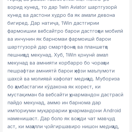
ворид кунед, то дар 1win Aviator шартгузорӣ
кунед ва дастони худро ба як амали девона
бигиред. Дар натиҷа, 1Win дастгирии
фармоишии вебсайтро барои дастгоҳҳои мобилӣ
ва инчунин як барномаи фармоишӣ барои
шартгузорӣ дар смартфонҳо ва планшетҳо
пешниҳод мекунад. Хуб, 1Win қонунӣ амал
мекунад ва амнияти корбарро бо чораҳои
пешрафтаи амниятӣ барои ҳифзи маълумоти
шахсӣ ва молиявӣ кафолат медиҳад. Мубориза
бо ҳамбастагии кӯдакона як корест, ки
мустақиман ба вебсайти ҳунармандон дастрасӣ
пайдо мекунад, аммо ин барнома дар
импориуми муқаррарии ҳунармандони Android
наменишаст. Дар боло як воҳиди чат мавҷуд
аст, ки маҳалли ҷойгиршавиро нишон медиҳад,