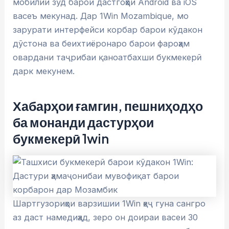
мобилии зуд барои дастгоҳҳои Android ва iOS
васеъ мекунад. Дар 1Win Mozambique, мо
зарурати интерфейси корбар барои кӯдакон
дӯстона ва беихтиёронаро барои фароҳам
овардани таҷрибаи қаноатбахши букмекерӣ
дарк мекунем.
Хабарҳои ғамгин, пешниҳодҳо
ба монанди дастурҳои
букмекерӣ 1win
Шартгузориҳои варзишии 1Win ҳеҷ гуна сангро
аз даст намедиҳад, зеро он доираи васеи 30