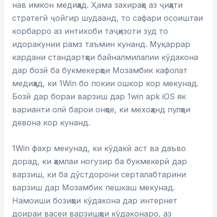
нав имкон медиҳад. Ҳама захираҳо аз ҷиҳати
стратегӣ ҷойгир шудаанд, то сафари осоиштаи
корбарро аз интихоби таҷҳизоти зуд то
идоракунии рамз таъмин кунанд. Муқаррар
кардани стандартҳои байналмилалии кӯдакона
дар бозӣ ба букмекерҳои Мозамбик кафолат
медиҳад, ки 1Win бо покии ошкор кор мекунад.
Бозӣ дар бораи варзиш дар 1win apk iOS як
варианти олӣ барои онҳое, ки мехоҳанд пулҳои
девона кор кунанд.
1Win фахр мекунад, ки кӯдакӣ аст ва даъво
дорад, ки ҳамлаи ногузир ба букмекерӣ дар
варзиш, ки ба дӯстдорони серталабтарини
варзиш дар Мозамбик пешкаш мекунад.
Намоиши бозиҳои кӯдакона дар интернет
доираи васеи варзишҳои кӯдаконаро, аз