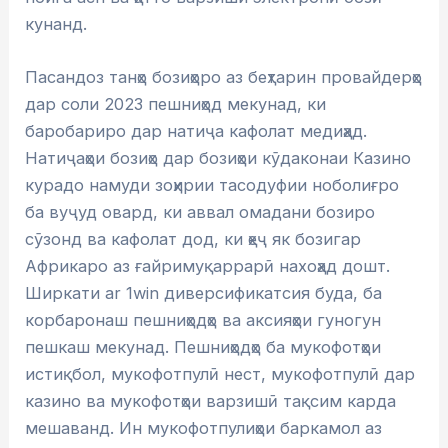
кунанд.
Пасандоз танҳо бозиҳоро аз беҳтарин провайдерҳо
дар соли 2023 пешниҳод мекунад, ки
баробариро дар натиҷа кафолат медиҳад.
Натиҷаҳои бозиҳо дар бозиҳои кӯдаконаи Казино
курадо намуди зоҳирии тасодуфии ноболиғро
ба вуҷуд овард, ки аввал омадани бозиро
сӯзонд ва кафолат дод, ки ҳеҷ як бозигар
Африкаро аз ғайримуқаррарӣ нахоҳад дошт.
Ширкати ar 1win диверсификатсия буда, ба
корбаронаш пешниҳодҳо ва аксияҳои гуногун
пешкаш мекунад. Пешниҳодҳо ба мукофотҳои
истиқбол, мукофотпулӣ нест, мукофотпулӣ дар
казино ва мукофотҳои варзишӣ тақсим карда
мешаванд. Ин мукофотпулиҳои баркамол аз