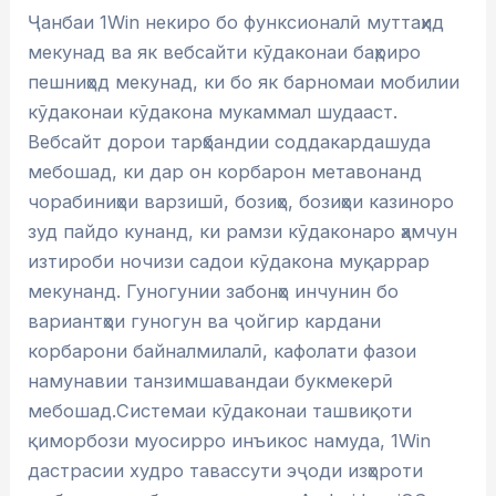
Ҷанбаи 1Win некиро бо функсионалӣ муттаҳид
мекунад ва як вебсайти кӯдаконаи баҳриро
пешниҳод мекунад, ки бо як барномаи мобилии
кӯдаконаи кӯдакона мукаммал шудааст.
Вебсайт дорои тарҳбандии соддакардашуда
мебошад, ки дар он корбарон метавонанд
чорабиниҳои варзишӣ, бозиҳо, бозиҳои казиноро
зуд пайдо кунанд, ки рамзи кӯдаконаро ҳамчун
изтироби ночизи садои кӯдакона муқаррар
мекунанд. Гуногунии забонҳо инчунин бо
вариантҳои гуногун ва ҷойгир кардани
корбарони байналмилалӣ, кафолати фазои
намунавии танзимшавандаи букмекерӣ
мебошад.Системаи кӯдаконаи ташвиқоти
қиморбози муосирро инъикос намуда, 1Win
дастрасии худро тавассути эҷоди изҳороти