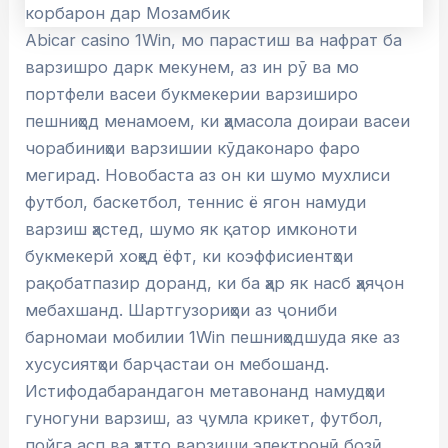
Abicar casino 1Win, мо парастиш ва нафрат ба
варзишро дарк мекунем, аз ин рӯ ва мо
портфели васеи букмекерии варзиширо
пешниҳод менамоем, ки ҳамасола доираи васеи
чорабиниҳои варзишии кӯдаконаро фаро
мегирад. Новобаста аз он ки шумо мухлиси
футбол, баскетбол, теннис ё ягон намуди
варзиш ҳастед, шумо як қатор имконоти
букмекерӣ хоҳед ёфт, ки коэффисиентҳои
рақобатпазир доранд, ки ба ҳар як насб ҳаяҷон
мебахшанд. Шартгузориҳои аз ҷониби
барномаи мобилии 1Win пешниҳодшуда яке аз
хусусиятҳои барҷастаи он мебошанд.
Истифодабарандагон метавонанд намудҳои
гуногуни варзиш, аз ҷумла крикет, футбол,
пойга асп ва ҳатто варзиши электронӣ бозӣ