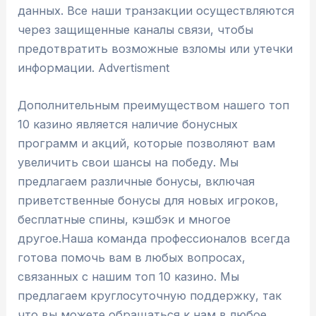
данных. Все наши транзакции осуществляются
через защищенные каналы связи, чтобы
предотвратить возможные взломы или утечки
информации. Advertisment
Дополнительным преимуществом нашего топ
10 казино является наличие бонусных
программ и акций, которые позволяют вам
увеличить свои шансы на победу. Мы
предлагаем различные бонусы, включая
приветственные бонусы для новых игроков,
бесплатные спины, кэшбэк и многое
другое.Наша команда профессионалов всегда
готова помочь вам в любых вопросах,
связанных с нашим топ 10 казино. Мы
предлагаем круглосуточную поддержку, так
что вы можете обращаться к нам в любое