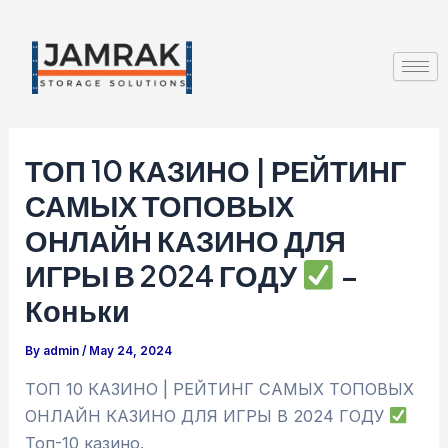
Skip
Post
to
navigation
content
ТОП 10 КАЗИНО | РЕЙТИНГ
САМЫХ ТОПОВЫХ
ОНЛАЙН КАЗИНО ДЛЯ
ИГРЫ В 2024 ГОДУ
–
Коньки
By
admin
/
May 24, 2024
ТОП 10 КАЗИНО | РЕЙТИНГ САМЫХ ТОПОВЫХ
ОНЛАЙН КАЗИНО ДЛЯ ИГРЫ В 2024 ГОДУ
Топ-10 казино.