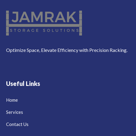
Optimize Space, Elevate Efficiency with Precision Racking.
Useful Links
Home
Services
Contact Us