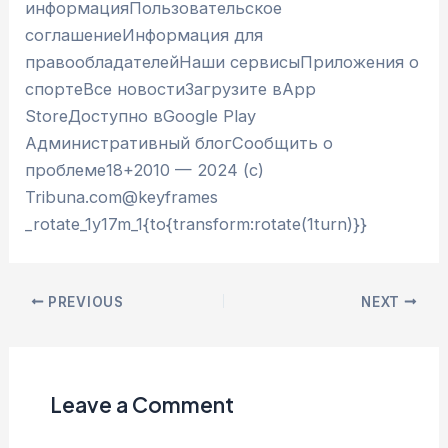
информацияПользовательское
соглашениеИнформация для
правообладателейНаши сервисыПриложения о
спортеВсе новостиЗагрузите вApp
StoreДоступно вGoogle Play
Административный блогСообщить о
проблеме18+2010 — 2024 (c)
Tribuna.com@keyframes
_rotate_1y17m_1{to{transform:rotate(1turn)}}
PREVIOUS
NEXT
Leave a Comment