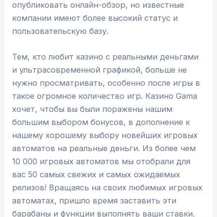
опубликовать онлайн-обзор, но известные
компании имеют более высокий статус и
пользовательскую базу.
Тем, кто любит казино с реальными деньгами
и ультрасовременной графикой, больше не
нужно просматривать, особенно после игры в
такое огромное количество игр. Казино Gama
хочет, чтобы вы были поражены нашим
большим выбором бонусов, в дополнение к
нашему хорошему выбору новейших игровых
автоматов на реальные деньги. Из более чем
10 000 игровых автоматов мы отобрали для
вас 50 самых свежих и самых ожидаемых
релизов! Вращаясь на своих любимых игровых
автоматах, пришло время заставить эти
барабаны и функции выполнять ваши ставки.