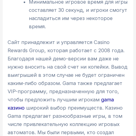
Минимальное игровое время для игры
составляет 30 секунд, и игроки смогут
насладиться им через некоторое
время.
Сайт принадлежит и управляется Casino
Rewards Group, которая работает с 2008 года.
Благодаря нашей демо-версии вам даже не
нужно вносить на свой счет ни копейки. Вывод
выигрышей в этом случае не будет ограничен
каким-либо образом. Gama также предлагает
VIP-программу, предназначенную для того,
чтобы предложить лучшим игрокам
gama
казино
широкий выбор преимуществ. Казино
Gama предлагает разнообразные игры, в том
числе привлекательную коллекцию игровых
автоматов. Мы были первыми, кто создал