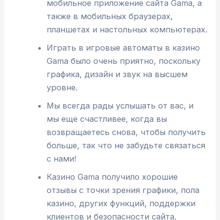
мобильное приложение сайта Gama, а
также в мобильных браузерах,
планшетах и настольных компьютерах.
Играть в игровые автоматы в казино
Gama было очень приятно, поскольку
графика, дизайн и звук на высшем
уровне.
Мы всегда рады услышать от вас, и
мы еще счастливее, когда вы
возвращаетесь снова, чтобы получить
больше, так что не забудьте связаться
с нами!
Казино Gama получило хорошие
отзывы с точки зрения графики, пола
казино, других функций, поддержки
клиентов и безопасности сайта.