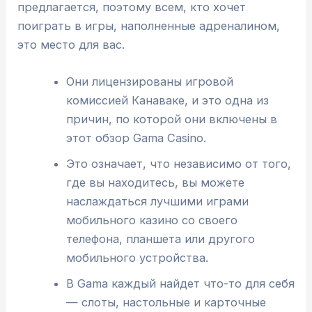
предлагается, поэтому всем, кто хочет
поиграть в игры, наполненные адреналином,
это место для вас.
Они лицензированы игровой
комиссией Канаваке, и это одна из
причин, по которой они включены в
этот обзор Gama Casino.
Это означает, что независимо от того,
где вы находитесь, вы можете
наслаждаться лучшими играми
мобильного казино со своего
телефона, планшета или другого
мобильного устройства.
В Gama каждый найдет что-то для себя
— слоты, настольные и карточные