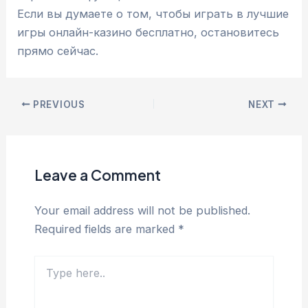
Если вы думаете о том, чтобы играть в лучшие
игры онлайн-казино бесплатно, остановитесь
прямо сейчас.
PREVIOUS
NEXT
Leave a Comment
Your email address will not be published.
Required fields are marked
*
Type
here..