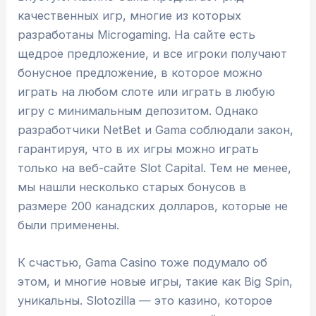
качественных игр, многие из которых
разработаны Microgaming. На сайте есть
щедрое предложение, и все игроки получают
бонусное предложение, в которое можно
играть на любом слоте или играть в любую
игру с минимальным депозитом. Однако
разработчики NetBet и Gama соблюдали закон,
гарантируя, что в их игры можно играть
только на веб-сайте Slot Capital. Тем не менее,
мы нашли несколько старых бонусов в
размере 200 канадских долларов, которые не
были применены.
К счастью, Gama Casino тоже подумало об
этом, и многие новые игры, такие как Big Spin,
уникальны. Slotozilla — это казино, которое