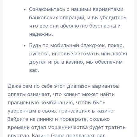
Ознакомьтесь с нашими вариантами
банковских операций, и вы убедитесь,
что все они абсолютно безопасны и
надежны.
Будь то мобильный блэкджек, покер,
рулетка, игровые автоматы или любая
другая игра в казино, мы обеспечим
вас.
Даже сам по себе этот диапазон вариантов
оплаты означает, что клиент может найти
правильную комбинацию, чтобы быть
уверенным в своих транзакциях в казино.
Зайдите на линию и проверьте, сколько
времени отдел мошенничества будет тратить
впустую. Казино Gama предлагает ряд