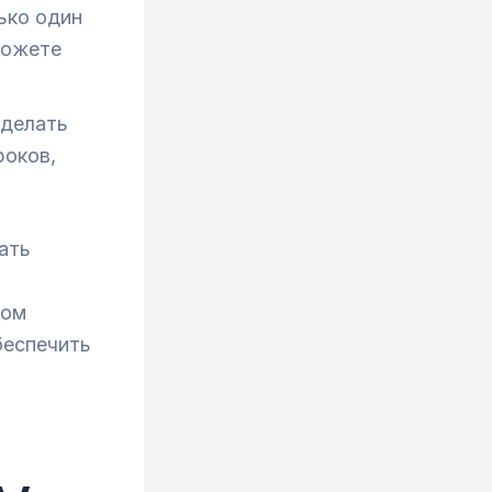
ько один
можете
сделать
роков,
ать
сом
беспечить