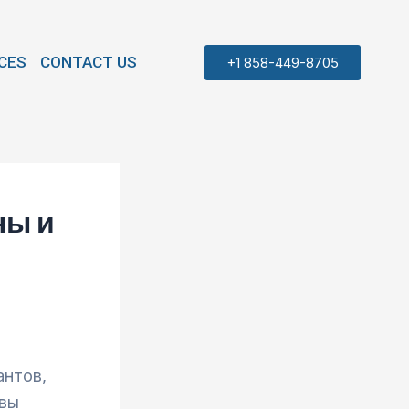
CES
CONTACT US
+1 858-449-8705
ны и
антов,
 вы