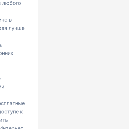
з любого
ино в
рая лучше
а
онник
е
ми
есплатные
доступе к
ить
 Интернет.