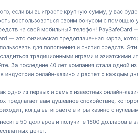
ого, если вы выиграете крупную сумму, у вас буде
сть воспользоваться своим бонусом с помощью 
редств на свой мобильный телефон! PaySafeCard 
ard — это физическая предоплаченная карта, кот
пользовать для пополнения и снятия средств. Эти
асладиться традиционными играми и азиатскими и
те. За последние 40 лет компания стала одной и
 в индустрии онлайн-казино и растет с каждым дн
ак одно из первых и самых известных онлайн-кази
ox предлагает вам душевное спокойствие, которо
риходит, когда вы играете в игры казино с нулевы
несите 50 долларов и получите 1600 долларов в в
есплатных денег.