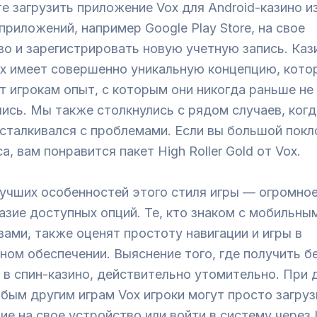
е загрузить приложение Vox для Android-казино и
приложений, например Google Play Store, на свое
во и зарегистрировать новую учетную запись. Каз
ox имеет совершенно уникальную концепцию, кото
т игрокам опыт, с которым они никогда раньше не
ись. Мы также столкнулись с рядом случаев, когд
 сталкивался с проблемами. Если вы большой покл
а, вам понравится пакет High Roller Gold от Vox.
лучших особенностей этого стиля игры — огромно
азие доступных опций. Те, кто знаком с мобильны
ами, также оценят простоту навигации и игры в
ном обеспечении. Выяснение того, где получить б
 в спин-казино, действительно утомительно. При 
бым другим играм Vox игроки могут просто загруз
е на свое устройство или войти в систему через