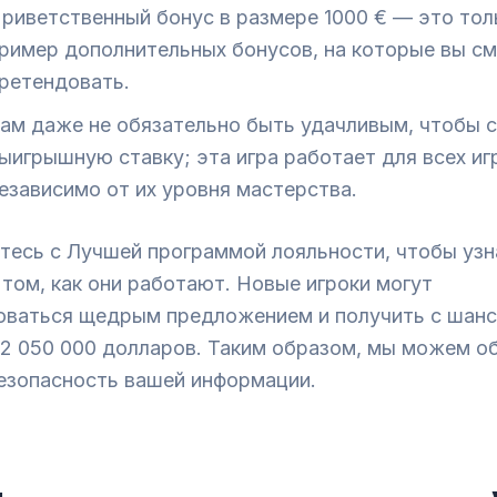
риветственный бонус в размере 1000 € — это тол
ример дополнительных бонусов, на которые вы с
ретендовать.
ам даже не обязательно быть удачливым, чтобы 
ыигрышную ставку; эта игра работает для всех иг
езависимо от их уровня мастерства.
тесь с Лучшей программой лояльности, чтобы узн
том, как они работают. Новые игроки могут
оваться щедрым предложением и получить с шан
 2 050 000 долларов. Таким образом, мы можем о
езопасность вашей информации.