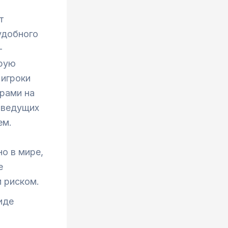
т
удобного
—
орую
 игроки
грами на
з ведущих
ем.
но в мире,
е
м риском.
иде