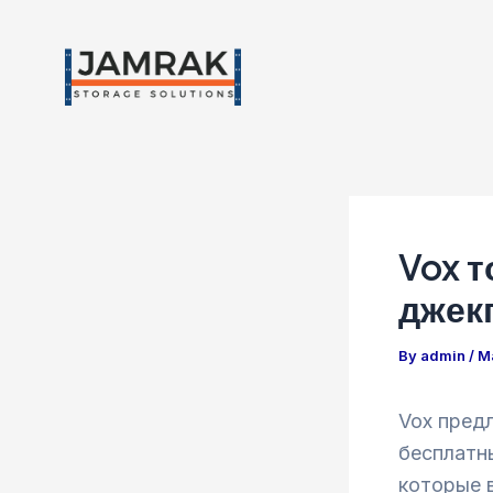
Skip
Post
to
navigation
content
Vox т
джек
By
admin
/
M
Vox пред
бесплатн
которые 