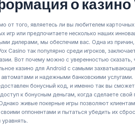
ормация о казино
мо от того, являетесь ли вы любителем карточных
ых игр или предпочитаете несколько наших иннов
ыми дилерами, мы обеспечим вас. Одна из причин,
ox Casino так популярно среди игроков, заключает
азии. Вот почему можно с уверенностью сказать, 
льное казино для Android с самыми захватывающи
 автоматами и надежными банковскими услугами.
едоставлен бонусный код, и именно так вы сможет
 доступ к бонусным деньгам, когда сделаете свой
 Однако живые покерные игры позволяют клиентам
 своими оппонентами и пытаться убедить их сбро
 уравнять.