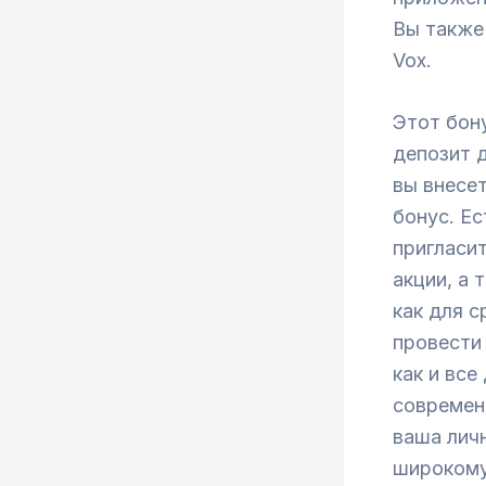
Вы также
Vox.
Этот бон
депозит 
вы внесет
бонус. Ес
пригласит
акции, а 
как для с
провести
как и вс
современ
ваша лич
широкому