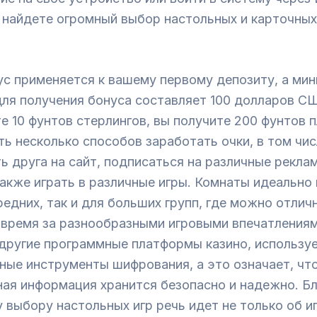
 найдете огромный выбор настольных и карточных 
ус применяется к вашему первому депозиту, а ми
для получения бонуса составляет 100 долларов С
е 10 фунтов стерлингов, вы получите 200 фунтов
ть несколько способов заработать очки, в том чи
ь друга на сайт, подписаться на различные рекла
также играть в различные игры. Комнаты идеально
редних, так и для больших групп, где можно отлич
 время за разнообразными игровыми впечатлениям
е другие программные платформы казино, использу
ные инструменты шифрования, а это означает, что
ная информация хранится безопасно и надежно. Б
 выбору настольных игр речь идет не только об и