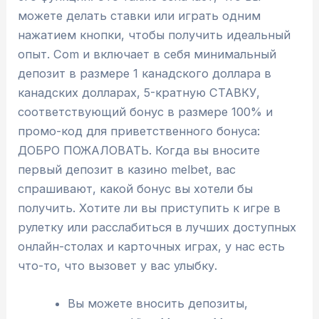
можете делать ставки или играть одним
нажатием кнопки, чтобы получить идеальный
опыт. Com и включает в себя минимальный
депозит в размере 1 канадского доллара в
канадских долларах, 5-кратную СТАВКУ,
соответствующий бонус в размере 100% и
промо-код для приветственного бонуса:
ДОБРО ПОЖАЛОВАТЬ. Когда вы вносите
первый депозит в казино melbet, вас
спрашивают, какой бонус вы хотели бы
получить. Хотите ли вы приступить к игре в
рулетку или расслабиться в лучших доступных
онлайн-столах и карточных играх, у нас есть
что-то, что вызовет у вас улыбку.
Вы можете вносить депозиты,