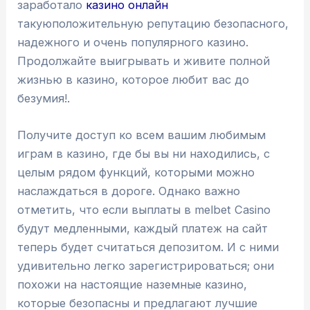
заработало
казино онлайн
такуюположительную репутацию безопасного,
надежного и очень популярного казино.
Продолжайте выигрывать и живите полной
жизнью в казино, которое любит вас до
безумия!.
Получите доступ ко всем вашим любимым
играм в казино, где бы вы ни находились, с
целым рядом функций, которыми можно
наслаждаться в дороге. Однако важно
отметить, что если выплаты в melbet Casino
будут медленными, каждый платеж на сайт
теперь будет считаться депозитом. И с ними
удивительно легко зарегистрироваться; они
похожи на настоящие наземные казино,
которые безопасны и предлагают лучшие