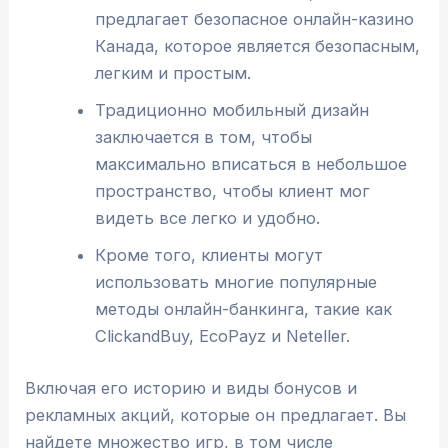
предлагает безопасное онлайн-казино
Канада, которое является безопасным,
легким и простым.
Традиционно мобильный дизайн
заключается в том, чтобы
максимально вписаться в небольшое
пространство, чтобы клиент мог
видеть все легко и удобно.
Кроме того, клиенты могут
использовать многие популярные
методы онлайн-банкинга, такие как
ClickandBuy, EcoPayz и Neteller.
Включая его историю и виды бонусов и
рекламных акций, которые он предлагает. Вы
найдете множество игр, в том числе