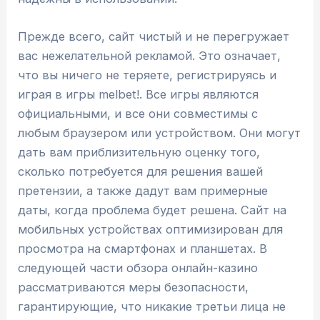
Прежде всего, сайт чистый и не перегружает
вас нежелательной рекламой. Это означает,
что вы ничего не теряете, регистрируясь и
играя в игры melbet!. Все игры являются
официальными, и все они совместимы с
любым браузером или устройством. Они могут
дать вам приблизительную оценку того,
сколько потребуется для решения вашей
претензии, а также дадут вам примерные
даты, когда проблема будет решена. Сайт на
мобильных устройствах оптимизирован для
просмотра на смартфонах и планшетах. В
следующей части обзора онлайн-казино
рассматриваются меры безопасности,
гарантирующие, что никакие третьи лица не