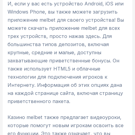
И, если у вас есть устройство Android, iOS или
Windows Phone, вы также можете загрузить
приложение melbet для своего устройства! Вы
можете скачать приложение melbet для всех
трех устройств, просто нажав здесь. Для
большинства типов депозитов, включая
крупные, средние и малые, доступны
захватывающие приветственные бонусы. Он
также использует HTML5 и облачные
технологии для подключения игроков к
Интернету. Информация об этих опциях дана
на каждой странице сайта, включая страницу
приветственного пакета.
Казино melbet также предлагает видеоуроки,
которые помогут новым игрокам освоить все
его функции. Это также означает, что вы