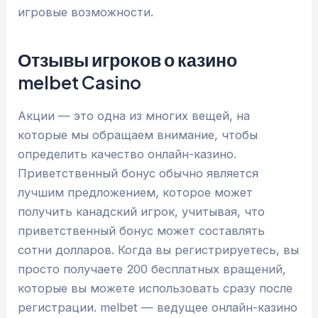
игровые возможности.
Отзывы игроков о казино
melbet Casino
Акции — это одна из многих вещей, на
которые мы обращаем внимание, чтобы
определить качество онлайн-казино.
Приветственный бонус обычно является
лучшим предложением, которое может
получить канадский игрок, учитывая, что
приветственный бонус может составлять
сотни долларов. Когда вы регистрируетесь, вы
просто получаете 200 бесплатных вращений,
которые вы можете использовать сразу после
регистрации. melbet — ведущее онлайн-казино