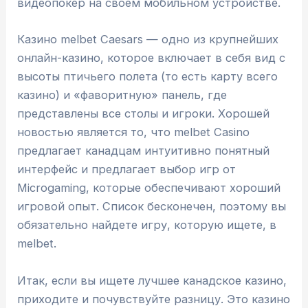
видеопокер на своем мобильном устройстве.
Казино melbet Caesars — одно из крупнейших
онлайн-казино, которое включает в себя вид с
высоты птичьего полета (то есть карту всего
казино) и «фаворитную» панель, где
представлены все столы и игроки. Хорошей
новостью является то, что melbet Casino
предлагает канадцам интуитивно понятный
интерфейс и предлагает выбор игр от
Microgaming, которые обеспечивают хороший
игровой опыт. Список бесконечен, поэтому вы
обязательно найдете игру, которую ищете, в
melbet.
Итак, если вы ищете лучшее канадское казино,
приходите и почувствуйте разницу. Это казино