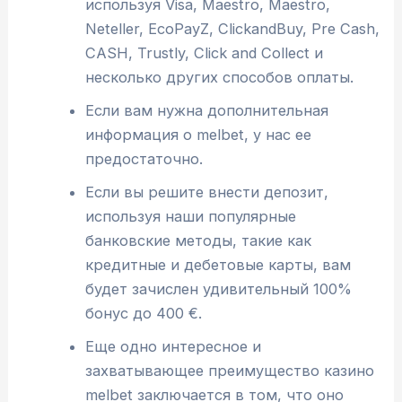
используя Visa, Maestro, Maestro,
Neteller, EcoPayZ, ClickandBuy, Pre Cash,
CASH, Trustly, Click and Collect и
несколько других способов оплаты.
Если вам нужна дополнительная
информация о melbet, у нас ее
предостаточно.
Если вы решите внести депозит,
используя наши популярные
банковские методы, такие как
кредитные и дебетовые карты, вам
будет зачислен удивительный 100%
бонус до 400 €.
Еще одно интересное и
захватывающее преимущество казино
melbet заключается в том, что оно