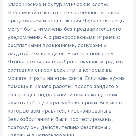
классические и футуристические слоты.
Небольшой отказ от ответственности: наши
предложения и предложения Черной пятницы
могут быть изменены без предварительного
уведомления. А с разнообразными играми с
бесплатными вращениями, бонусами и
радугой тем всегда есть во что поиграть.
Чтобы помочь вам выбрать лучшие игры, мы
составили список всех игр, в которые вы
можете играть на этом сайте. Если вам нужна
помощь в начале работы, просто зайдите в
наш раздел поддержки, и они помогут вам
начать работу в кратчайшие сроки. Все игры,
которые вам нравятся, лицензированы в
Великобритании и были протестированы,
поэтому они действительно безопасны и
надежны в использовании.