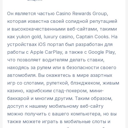
Он является частью Casino Rewards Group,
которая известна своей солидной репутацией
и высококачественными веб-сайтами, такими
как yukon gold, luxury casino, Captain Cooks. На
устройствах iOS портал был разработан для
работы с Apple CarPlay, а также с Google Play,
что позволяет водителям делать ставки,
находясь за рулем или в безопасности своего
автомобиля. Вы окажетесь в мире азартных
игр со слотами, рулеткой, блэкджеком, живым
казино, карибским стад-покером, мини-
баккарой и многим другим. Таким образом,
доступ к нашему мобильному веб-сайту
можно получить с вашего компьютера, но вы
также можете играть в мобильные слоты и