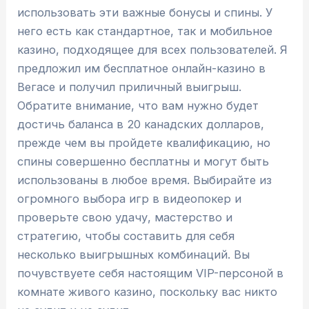
использовать эти важные бонусы и спины. У
него есть как стандартное, так и мобильное
казино, подходящее для всех пользователей. Я
предложил им бесплатное онлайн-казино в
Вегасе и получил приличный выигрыш.
Обратите внимание, что вам нужно будет
достичь баланса в 20 канадских долларов,
прежде чем вы пройдете квалификацию, но
спины совершенно бесплатны и могут быть
использованы в любое время. Выбирайте из
огромного выбора игр в видеопокер и
проверьте свою удачу, мастерство и
стратегию, чтобы составить для себя
несколько выигрышных комбинаций. Вы
почувствуете себя настоящим VIP-персоной в
комнате живого казино, поскольку вас никто