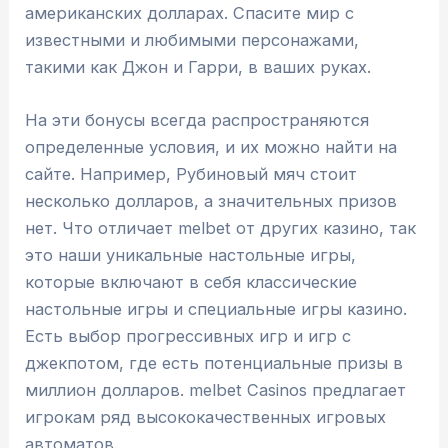
американских долларах. Спасите мир с
известными и любимыми персонажами,
такими как Джон и Гарри, в ваших руках.
На эти бонусы всегда распространяются
определенные условия, и их можно найти на
сайте. Например, Рубиновый мяч стоит
несколько долларов, а значительных призов
нет. Что отличает melbet от других казино, так
это наши уникальные настольные игры,
которые включают в себя классические
настольные игры и специальные игры казино.
Есть выбор прогрессивных игр и игр с
джекпотом, где есть потенциальные призы в
миллион долларов. melbet Casinos предлагает
игрокам ряд высококачественных игровых
автоматов.