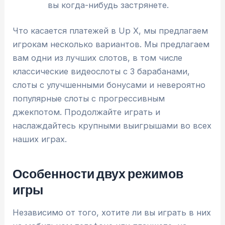
вы когда-нибудь застрянете.
Что касается платежей в Up X, мы предлагаем
игрокам несколько вариантов. Мы предлагаем
вам одни из лучших слотов, в том числе
классические видеослоты с 3 барабанами,
слоты с улучшенными бонусами и невероятно
популярные слоты с прогрессивным
джекпотом. Продолжайте играть и
наслаждайтесь крупными выигрышами во всех
наших играх.
Особенности двух режимов
игры
Независимо от того, хотите ли вы играть в них