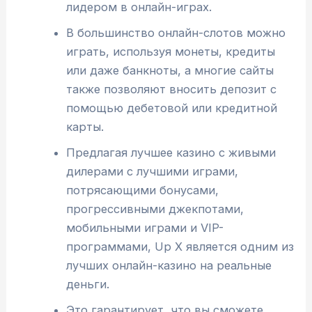
лидером в онлайн-играх.
В большинство онлайн-слотов можно
играть, используя монеты, кредиты
или даже банкноты, а многие сайты
также позволяют вносить депозит с
помощью дебетовой или кредитной
карты.
Предлагая лучшее казино с живыми
дилерами с лучшими играми,
потрясающими бонусами,
прогрессивными джекпотами,
мобильными играми и VIP-
программами, Up X является одним из
лучших онлайн-казино на реальные
деньги.
Это гарантирует, что вы сможете