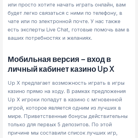
или просто хотите начать играть онлайн, вам
будет легко связаться с ними по телефону, в
чате или по электронной почте. У нас также
есть эксперты Live Chat, готовые помочь вам в
ваших потребностях и желаниях.
Мобильная версия – вход в
личный кабинет казино Up X
Up X предлагает возможность играть в игры
казино прямо на ходу. В рамках предложения
Up X игроки попадут в казино с мгновенной
игрой, которое является одним из лучших в
мире. Приветственные бонусы действительны
только для первых 5 депозитов. По этой
причине мы составили список лучших игр,