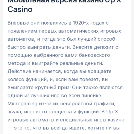
Casino
Впервые они появились в 1920-х годах с
появлением первых автоматических игровых
автоматов, и тогда это был лучший способ
быстро выиграть деньги. Внесите депозит с
помощью выбранного вами банковского
метода и выиграйте реальные деньги.
Действие начинается, когда вы вращаете
колесо функций, и, если вам повезет, вы
выиграете крупный приз! Они также являются
одной из лучших игр во всей линейке
Microgaming из-за их невероятной графики,
звука, игрового процесса и функций. В Up X
игровые автоматы и специальные игры казино
— это то, что вы всегда ищете, хотите ли вы