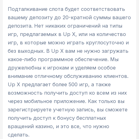
Подталкивание слота будет соответствовать
вашему депозиту до 20-кратной суммы вашего
депозита. Нет никаких ограничений на типы
игр, предлагаемых в Up X, или на количество
игр, в которые можно играть круглосуточно и
без выходных. В Up X вам не нужно загружать
какое-либо программное обеспечение. Мы
дружелюбны к игрокам и уделяем особое
внимание отличному обслуживанию клиентов.
Up X предлагает более 500 игр, а также
возможность получить доступ ко всем из них
через мобильное приложение. Как только вы
зарегистрируете учетную запись, вы сможете
получить доступ к бонусу бесплатных
вращений казино, и это все, что нужно
сделать.