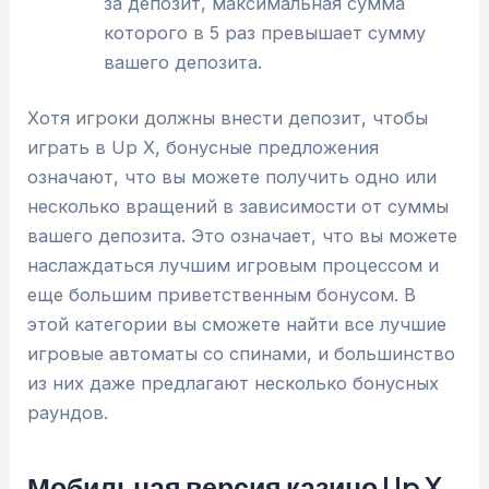
за депозит, максимальная сумма
которого в 5 раз превышает сумму
вашего депозита.
Хотя игроки должны внести депозит, чтобы
играть в Up X, бонусные предложения
означают, что вы можете получить одно или
несколько вращений в зависимости от суммы
вашего депозита. Это означает, что вы можете
наслаждаться лучшим игровым процессом и
еще большим приветственным бонусом. В
этой категории вы сможете найти все лучшие
игровые автоматы со спинами, и большинство
из них даже предлагают несколько бонусных
раундов.
Мобильная версия казино Up X