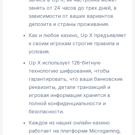
занять от 24 часов до трех дней, в
зависимости от ваших вариантов
депозита и страны проживания.
Как и любое казино, Up X предъявляет
к своим игрокам строгие правила и
условия.
Up X использует 128-битную
технологию шифрования, чтобы
гарантировать, что ваши банковские
реквизиты, детали транзакций и
игровая информация хранятся в
полной конфиденциальности и
безопасности.
Каждое из наших онлайн-казино
работает на платформе Microgaming,