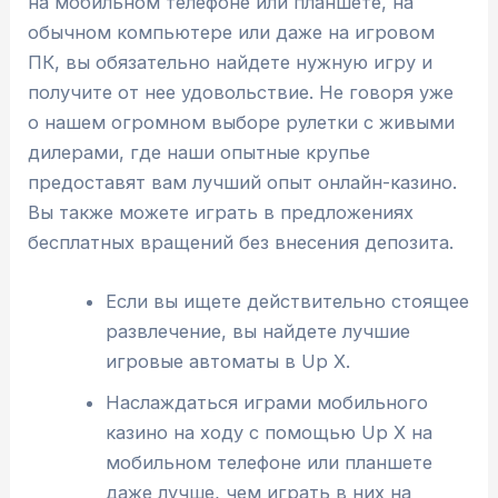
на мобильном телефоне или планшете, на
обычном компьютере или даже на игровом
ПК, вы обязательно найдете нужную игру и
получите от нее удовольствие. Не говоря уже
о нашем огромном выборе рулетки с живыми
дилерами, где наши опытные крупье
предоставят вам лучший опыт онлайн-казино.
Вы также можете играть в предложениях
бесплатных вращений без внесения депозита.
Если вы ищете действительно стоящее
развлечение, вы найдете лучшие
игровые автоматы в Up X.
Наслаждаться играми мобильного
казино на ходу с помощью Up X на
мобильном телефоне или планшете
даже лучше, чем играть в них на