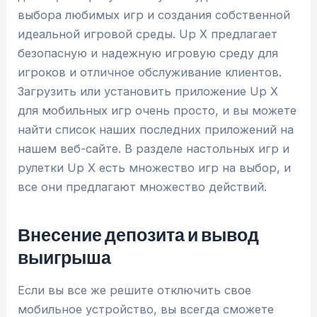
выбора любимых игр и создания собственной
идеальной игровой среды. Up X предлагает
безопасную и надежную игровую среду для
игроков и отличное обслуживание клиентов.
Загрузить или установить приложение Up X
для мобильных игр очень просто, и вы можете
найти список наших последних приложений на
нашем веб-сайте. В разделе настольных игр и
рулетки Up X есть множество игр на выбор, и
все они предлагают множество действий.
Внесение депозита и вывод
выигрыша
Если вы все же решите отключить свое
мобильное устройство, вы всегда сможете