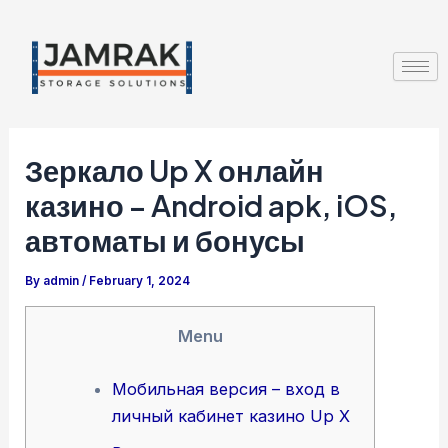
Skip
Post
to
navigation
content
Зеркало Up X онлайн
казино – Android apk, iOS,
автоматы и бонусы
By
admin
/
February 1, 2024
Menu
Мобильная версия – вход в
личный кабинет казино Up X