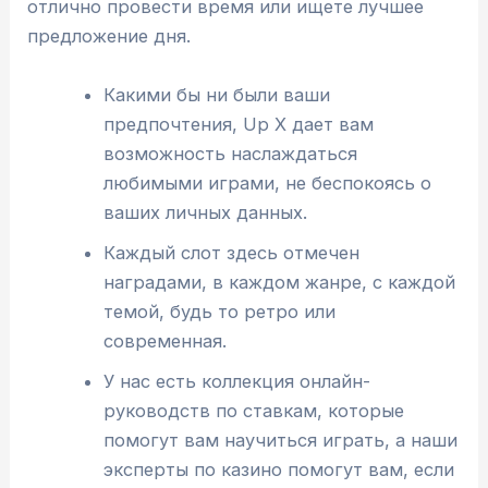
отлично провести время или ищете лучшее
предложение дня.
Какими бы ни были ваши
предпочтения, Up X дает вам
возможность наслаждаться
любимыми играми, не беспокоясь о
ваших личных данных.
Каждый слот здесь отмечен
наградами, в каждом жанре, с каждой
темой, будь то ретро или
современная.
У нас есть коллекция онлайн-
руководств по ставкам, которые
помогут вам научиться играть, а наши
эксперты по казино помогут вам, если